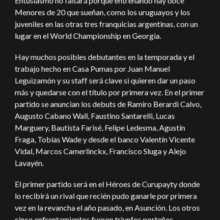
Entusiasmo no faltará porque entrenando hay doce
Menores de 20 que sueñan, como los uruguayos y los
juveniles en las otras tres franquicias argentinas, con un
lugar en el World Championship en Georgia.
Hay muchos posibles debutantes en la temporada y el
trabajo hecho en Casa Pumas por Juan Manuel
Leguizamón y su staff será clave si quieren dar un paso
más y quedarse con el título por primera vez. En el primer
partido se anuncian los debuts de Ramiro Berardi Calvo,
Augusto Cabano Wall, Faustino Santarelli, Lucas
Marguery, Bautista Farisé, Felipe Ledesma, Agustín
Fraga, Tobías Wade y desde el banco Valentín Vicente
Vidal, Marcos Camerlinckx, Francisco Sluga y Alejo
Lavayén.
El primer partido será en el Héroes de Curupayty donde
lo recibirá un rival que recién pudo ganarle por primera
vez en la revancha el año pasado, en Asunción. Los otros
cinco enfrentamientos fueron triunfos porteños.